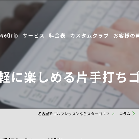
oveGrip
サービス
料金表
カスタムクラブ
お客様の
スタッフ
軽に楽しめる片手打ち
ギャラリー
名古屋でゴルフレッスンならスターゴルフ
コラム