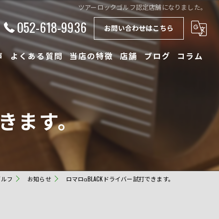
ツアーロックゴルフ認定店舗になりました。
052-618-9936
お問い合わせはこちら
声
よくある質問
当店の特徴
店舗
ブログ
コラム
初心者
できます。
体験
少人数
ドライバー
ゴルフ
お知らせ
ロマロαBLACKドライバー試打できます。
フィッティング