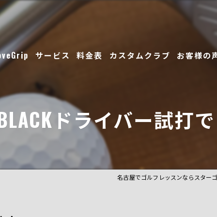
oveGrip
サービス
料金表
カスタムクラブ
お客様の
スタッフ
BLACKドライバー試打
ギャラリー
名古屋でゴルフレッスンならスター